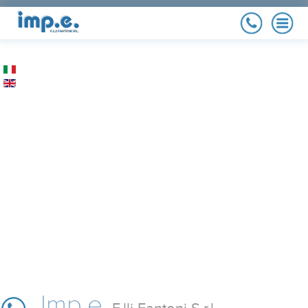
AZIENDA
Storia, politica della
qualità, referenze
MANUTENZIONE
Massimizza il rendimento
del tuo impianto
ENERGIE
RINNOVABILI
Fotovoltaico, cogeneratori
IMPIANTI ELETTRICI
Civili ed industriali,
pubbliche amministrazioni
PORTFOLIO
I nostri lavori ai privati e
agli enti pubblici
Imp.e.