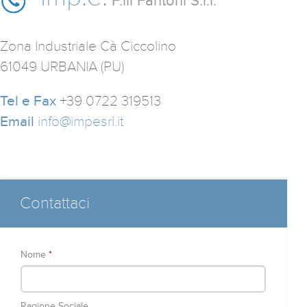
F.lli Fantoni S.r.l.
Zona Industriale Cà Ciccolino
61049 URBANIA (PU)
Tel e Fax
+39 0722 319513
Email
info@impesrl.it
Contattaci
Nome
*
Ragione Sociale