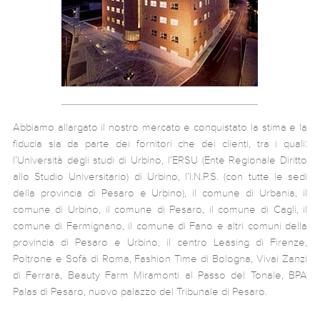
Abbiamo allargato il nostro mercato e conquistato la stima e la
fiducia sia da parte dei fornitori che dei clienti, tra i quali:
l’Università degli studi di Urbino, l’ERSU (Ente Regionale Diritto
allo Studio Universitario) di Urbino, l’I.N.P.S. (con tutte le sedi
della provincia di Pesaro e Urbino), il comune di Urbania, il
comune di Urbino, il comune di Pesaro, il comune di Cagli, il
comune di Fermignano, il comune di Fano e altri comuni della
provincia di Pesaro e Urbino, il centro Leasing di Firenze,
Poltrone e Sofà di Roma, Fashion Time di Bologna, Vivai Zanzi
di Ferrara, Beauty Farm Miramonti al Passo del Tonale, BPA
Palas di Pesaro, nuovo palazzo del Tribunale di Pesaro.