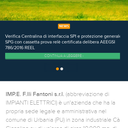
NEWS
Verifica Centralina di interfaccia SPI e protezione generale
SPG con cassetta prova relè certificata delibera AEEGSI
786/2016 REEL
CONTINUA A LEGGERE ›
IMP.E. F.lli Fantoni s.r.l.
(abbreviazione di
IMPIANTI ELETTRICI) è un'azienda che ha la
propria sede legale e amministrativa nel
comune di Urbania (PU) in zona industriale Cà