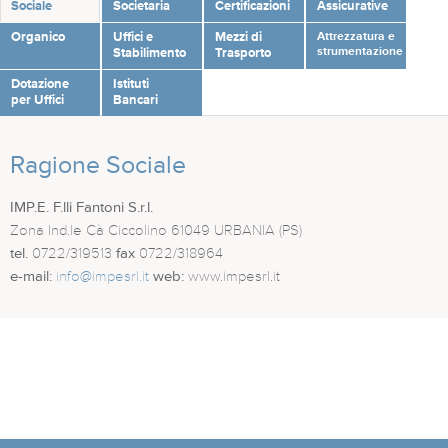
Sociale
Societaria
Certificazioni
Assicurative
Organico
Uffici e
Mezzi di
Attrezzatura e
strumentazione
Stabilimento
Trasporto
Dotazione
Istituti
per Uffici
Bancari
Ragione Sociale
IMP.E. F.lli Fantoni S.r.l.
Zona Ind.le Cà Ciccolino 61049 URBANIA (PS)
tel.
0722/319513
fax
0722/318964
e-mail:
info@impesrl.it
web:
www.impesrl.it