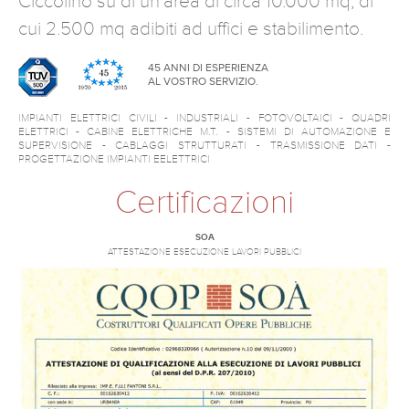
Ciccolino su di un’area di circa 10.000 mq, di
cui 2.500 mq adibiti ad uffici e stabilimento.
45 ANNI DI ESPERIENZA
AL VOSTRO SERVIZIO.
IMPIANTI ELETTRICI CIVILI - INDUSTRIALI - FOTOVOLTAICI - QUADRI
ELETTRICI - CABINE ELETTRICHE M.T. - SISTEMI DI AUTOMAZIONE E
SUPERVISIONE - CABLAGGI STRUTTURATI - TRASMISSIONE DATI -
PROGETTAZIONE IMPIANTI EELETTRICI
Certificazioni
SOA
ATTESTAZIONE ESECUZIONE LAVORI PUBBLICI